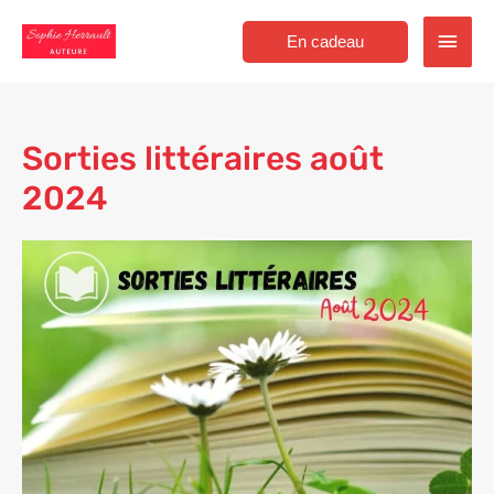
Aller
Men
au
En cadeau
contenu
princ
Sorties littéraires août
2024