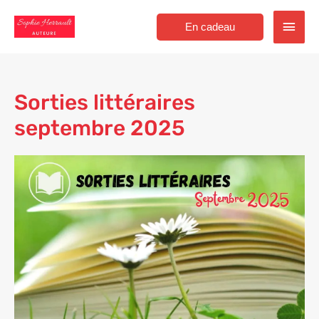
Aller
Men
au
En cadeau
contenu
princ
Sorties littéraires
septembre 2025