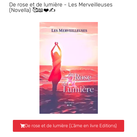
De rose et de lumière - Les Merveilleuses
(Novella) 🥰📖❤️✍️
De rose et de lumière (L'âme en livre Editions)