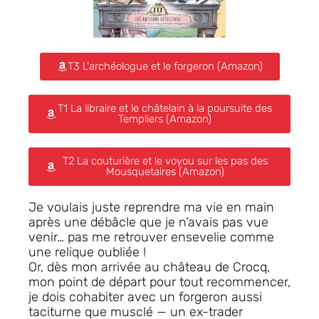
T3 L'archéologue et le forgeron (Amazon)
T1 La libraire et le châtelain à la poursuite des
Templiers (Amazon)
T2 La couturière et le voyou sur les pas des
Mousquetaires (Amazon)
Je voulais juste reprendre ma vie en main
après une débâcle que je n’avais pas vue
venir… pas me retrouver ensevelie comme
une relique oubliée !
Or, dès mon arrivée au château de Crocq,
mon point de départ pour tout recommencer,
je dois cohabiter avec un forgeron aussi
taciturne que musclé — un ex-trader