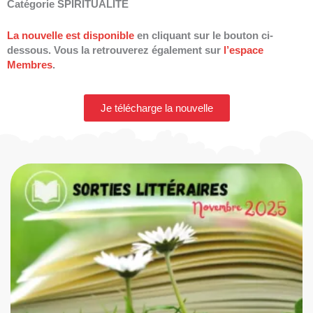
Catégorie SPIRITUALITE
La nouvelle est disponible
en cliquant sur le bouton ci-
dessous. Vous la retrouverez également sur
l’espace
Membres
.
Je télécharge la nouvelle
P
P
P
P
P
a
a
a
a
a
g
g
g
g
g
e
e
e
e
e