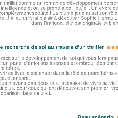
un thriller comme un roman de développement perso
ntelligence et on se prend à ce "jeu/je". Un exercice
 complètement séduite ! La plume joue aussi son rôle
cte. J'ai eu un vrai plaisir à découvrir Sophie Herraul
dans l'intrigue, elle est originale et bien
e recherche de soi au travers d'un thriller


récit sur le développement de soi qui vous fera passer
ut un panel d'émotions intenses et embrouillées par t
tre héros.
rir ce livre, c'est entrer dans la tête de notre héros e
e, et encore...
ous n'avons pas deux fois l'occasion de vivre sa vie"
it plus, pour ceux qui ont découvert son premier liv
pparition dans celui-ci...
Beau scénario