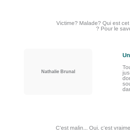
Victime? Malade? Qui est ce
? Pour le sav
Un
To
Nathalie Brunal
jus
do
so
da
C'est malin... Oui, c'est vrai