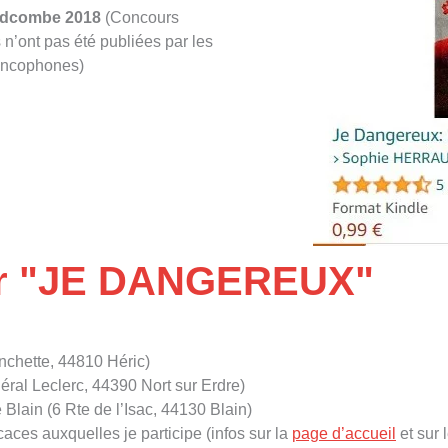
ondcombe 2018
(Concours
n’ont pas été publiées par les
rancophones)
er "JE DANGEREUX"
nchette, 44810 Héric)
néral Leclerc, 44390 Nort sur Erdre)
Blain (6 Rte de l’Isac, 44130 Blain)
caces auxquelles je participe (infos sur la
page d’accueil
et sur 