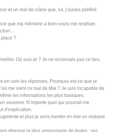
leus et un mal de crâne que, lui, j’aurais préféré
ndice que ma mémoire a bien voulu me restituer.
’action…
 place ?
éveiller. Où suis-je ? Je ne reconnais pas ce lieu.
en vain les réponses. Pourquoi est-ce que je
’où me vient ce mal de tête ? Je suis incapable de
 même les informations les plus basiques.
n souvenir. N’importe quoi qui pourrait me
t d’explication.
augmente et plus je sens monter en moi un malaise
sans réponse la plus angoissante de toutes : qui