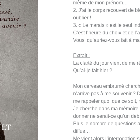
même de mon prénom…
2. J’ai le corps recouvert de b
oublier !
3. « Le marais » est le seul i
C’est l’heure du choix et de l
Vous, qu’auriez-vous fait à ma
Extrait :
La clarté du jour vient de me r
Qu’ai-je fait hier ?
Mon cerveau embrumé cherche 
n’arrive pas à me souvenir ? D
me rappeler quoi que ce soit,
Je cherche dans ma mémoire u
donner ne serait-ce qu’un débu
Plus le nombre de questions 
diffus…
Me vient alors l’interrogation 