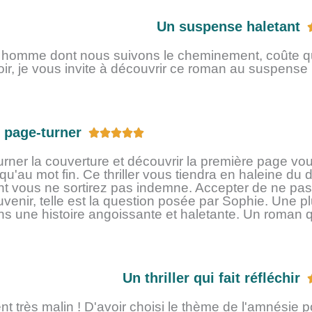
r
Un suspense haletant
5
t homme dont nous suivons le cheminement, coûte q
oir, je vous invite à découvrir ce roman au suspense 
 page-turner
N





o
urner la couverture et découvrir la première page vou
t
qu'au mot fin. Ce thriller vous tiendra en haleine du d
é
nt vous ne sortirez pas indemne. Accepter de ne pas 
5
uvenir, telle est la question posée par Sophie. Une p
ns une histoire angoissante et haletante. Un roman
s
u
r
5
Un thriller qui fait réfléchir
ment très malin ! D'avoir choisi le thème de l'amnésie 