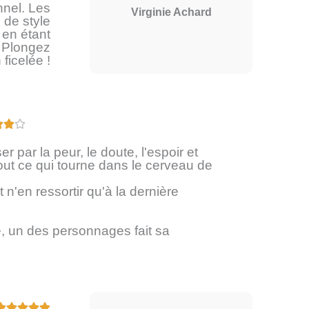
nnel. Les
Virginie Achard
é
 de style
5
 en étant
t. Plongez
s
 ficelée !
u
r
5
N



o
 par la peur, le doute, l'espoir et
t
out ce qui tourne dans le cerveau de
é
4
t n'en ressortir qu'à la dernière
s
u
re, un des personnages fait sa
r
5
N




