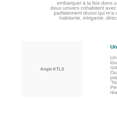
embarquer à la fois dans 
deux univers cohabitent avec i
parfaitement réussi qui m'a
haletante, intrigante, dire
Un
Un 
to
no
Angie KTLS
Ouv
pag
"N
Pet
réa