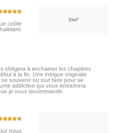
N





o
Stef'
ue coûte
t
haletant.
é
5
s
u
r
s obligera à enchainer les chapitres
5
ébut à la fin. Une intrigue originale
se souvenir ou tout faire pour se
lume addictive qui vous entraînera
 que je vous recommande.
N





o
pour nous
t