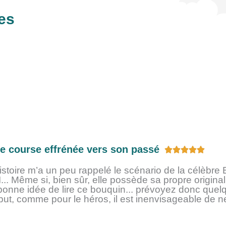
res
e course effrénée vers son passé
N





o
histoire m’a un peu rappelé le scénario de la célèbr
t
I... Même si, bien sûr, elle possède sa propre originali
é
 bonne idée de lire ce bouquin... prévoyez donc quel
5
ut, comme pour le héros, il est inenvisageable de ne
s
u