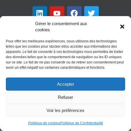
L
Y
F
T
i
o
a
w
n
u
c
i
Gérer le consentement aux
k
t
e
t
cookies
PLAN DU SITE
e
u
b
t
Pour offrir les meilleures expériences, nous utilisons des technologies
d
b
o
e
telles que les cookies pour stocker et/ou accéder aux informations des
i
e
o
r
appareils. Le fait de consentir à ces technologies nous permettra de traiter
Menu
des données telles que le comportement de navigation ou les ID uniques
n
k
sur ce site. Le fait de ne pas consentir ou de retirer son consentement peut
avoir un effet négatif sur certaines caractéristiques et fonctions.
INFORMATIONS LÉGALES
Accepter
Mentions légales
|
Conditions d’utilisations
|
Politique de
Refuser
Confidentialité
|
Politique de cookies |
Règlement Intérieur
de la Communauté de lecteurs
Voir les préférences
Politique de cookies
Politique de Confidentialité
Copyright © 2022
Sophie Herrault
– Auteure