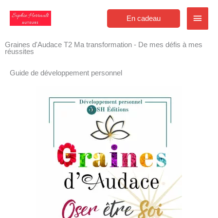
Aller
Men
au
En cadeau
contenu
princ
Graines d'Audace T2 Ma transformation - De mes défis à mes
réussites
Guide de développement personnel