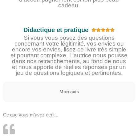
cadeau.
Didactique et pratique
N





o
Si vous vous posez des questions
concernant votre légitimité, vos envies ou
t
encore vos envies, lisez ce livre très simple
é
et pourtant complexe. L’autrice nous pousse
5
dans nos retranchements, au fond de nous
s
et nous apporte de réelles réponses par un
u
jeu de questions logiques et pertinentes.
r
5
Mon avis
Ce que vous m'avez écrit...