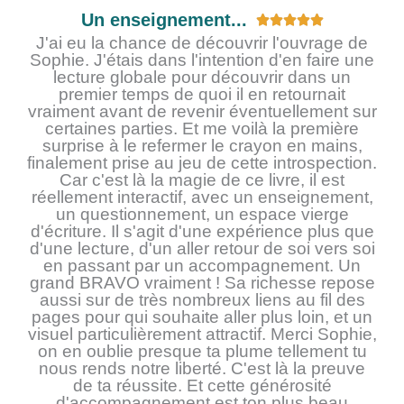
Un enseignement...
N





o
J'ai eu la chance de découvrir l'ouvrage de
Sophie. J'étais dans l'intention d'en faire une
t
lecture globale pour découvrir dans un
é
premier temps de quoi il en retournait
5
vraiment avant de revenir éventuellement sur
s
certaines parties. Et me voilà la première
u
surprise à le refermer le crayon en mains,
r
finalement prise au jeu de cette introspection.
5
Car c'est là la magie de ce livre, il est
réellement interactif, avec un enseignement,
un questionnement, un espace vierge
d'écriture. Il s'agit d'une expérience plus que
d'une lecture, d'un aller retour de soi vers soi
en passant par un accompagnement. Un
grand BRAVO vraiment ! Sa richesse repose
aussi sur de très nombreux liens au fil des
pages pour qui souhaite aller plus loin, et un
visuel particulièrement attractif. Merci Sophie,
on en oublie presque ta plume tellement tu
nous rends notre liberté. C'est là la preuve
de ta réussite. Et cette générosité
d'accompagnement est ton plus beau