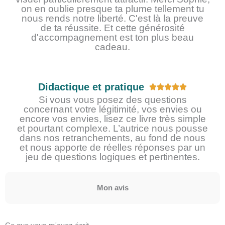
on en oublie presque ta plume tellement tu
nous rends notre liberté. C'est là la preuve
de ta réussite. Et cette générosité
d'accompagnement est ton plus beau
cadeau.
Didactique et pratique
N





o
Si vous vous posez des questions
concernant votre légitimité, vos envies ou
t
encore vos envies, lisez ce livre très simple
é
et pourtant complexe. L’autrice nous pousse
5
dans nos retranchements, au fond de nous
s
et nous apporte de réelles réponses par un
u
jeu de questions logiques et pertinentes.
r
5
Mon avis