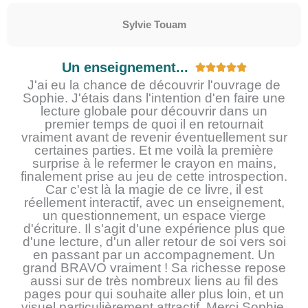
Sylvie Touam
Un enseignement...
N





o
J'ai eu la chance de découvrir l'ouvrage de
Sophie. J'étais dans l'intention d'en faire une
t
lecture globale pour découvrir dans un
é
premier temps de quoi il en retournait
5
vraiment avant de revenir éventuellement sur
s
certaines parties. Et me voilà la première
u
surprise à le refermer le crayon en mains,
r
finalement prise au jeu de cette introspection.
5
Car c'est là la magie de ce livre, il est
réellement interactif, avec un enseignement,
un questionnement, un espace vierge
d'écriture. Il s'agit d'une expérience plus que
d'une lecture, d'un aller retour de soi vers soi
en passant par un accompagnement. Un
grand BRAVO vraiment ! Sa richesse repose
aussi sur de très nombreux liens au fil des
pages pour qui souhaite aller plus loin, et un
visuel particulièrement attractif. Merci Sophie,