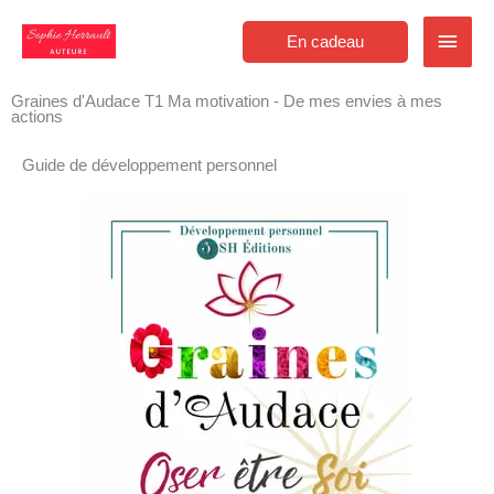
Aller
Men
au
En cadeau
contenu
princ
Graines d'Audace T1 Ma motivation - De mes envies à mes
actions
Guide de développement personnel