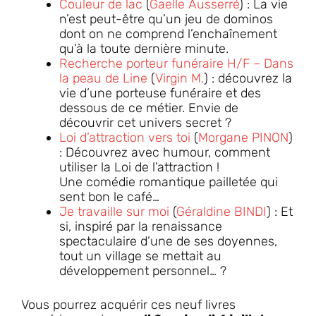
Couleur de lac
(
Gaelle Ausserré
) : La vie
n’est peut-être qu’un jeu de dominos
dont on ne comprend l’enchaînement
qu’à la toute dernière minute.
Recherche porteur funéraire H/F – Dans
la peau de Line
(
Virgin M.
) : découvrez la
vie d’une porteuse funéraire et des
dessous de ce métier. Envie de
découvrir cet univers secret ?
Loi d’attraction vers toi
(
Morgane PINON
)
: Découvrez avec humour, comment
utiliser la Loi de l’attraction !
Une comédie romantique pailletée qui
sent bon le café…
Je travaille sur moi
(
Géraldine BINDI
) : Et
si, inspiré par la renaissance
spectaculaire d’une de ses doyennes,
tout un village se mettait au
développement personnel… ?
Vous pourrez acquérir ces neuf livres