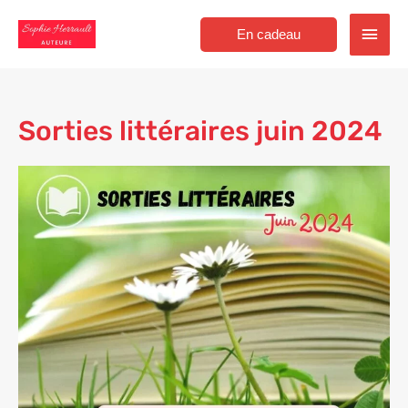
Aller
Men
au
En cadeau
contenu
princ
Sorties littéraires juin 2024