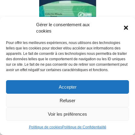
Gérer le consentement aux
cookies
Un bruissement d'elles au fil de l'eau
(Amazon)
Pour offrir les meilleures expériences, nous utilisons des technologies
telles que les cookies pour stocker et/ou accéder aux informations des
Elles, ce sont quatre jeunes femmes, amies
appareils. Le fait de consentir à ces technologies nous permettra de traiter
depuis huit ans. Alors quand Lilou, Romane
des données telles que le comportement de navigation ou les ID uniques
sur ce site. Le fait de ne pas consentir ou de retirer son consentement peut
et Noémie apprennent qu’Adèle doit
avoir un effet négatif sur certaines caractéristiques et fonctions.
convoyer la péniche de son frère décédé sur
le Canal des Deux Mers pendant quinze
jours, elles l’accompagnent sans hésitation.
Accepter
Au fil des écluses et des mots couchés dans
leur journal de bord, les fêlures des jeunes
Refuser
femmes se révèlent : Adèle hantée par la
culpabilité, Lilou en lutte contre des
Voir les préférences
tempêtes intérieures, Noémie encore
déboussolée après un dur combat. Et loin
Politique de cookies
Politique de Confidentialité
d’être un long fleuve tranquille, leur périple