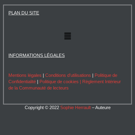
n
u
c
i
k
t
e
t
PLAN DU SITE
e
u
b
t
d
b
o
e
i
e
o
r
Menu
n
k
INFORMATIONS LÉGALES
Mentions légales
|
Conditions d’utilisations
|
Politique de
Confidentialité
|
Politique de cookies |
Règlement Intérieur
de la Communauté de lecteurs
Copyright © 2022
Sophie Herrault
– Auteure