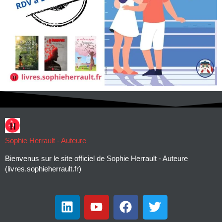
Sophie Herrault - Auteure
Bienvenus sur le site officiel de Sophie Herrault - Auteure
(livres.sophieherrault.fr)
L
Y
F
T
i
o
a
w