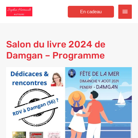
Aller
Men
au
En cadeau
contenu
princ
Salon du livre 2024 de
Damgan – Programme