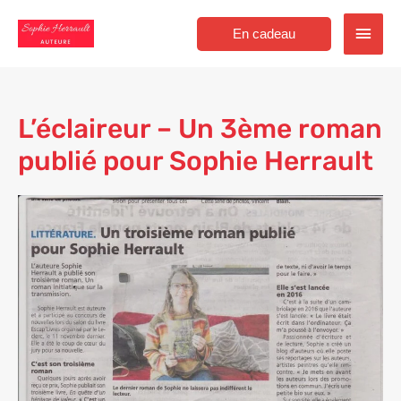
Aller
Men
au
En cadeau
contenu
princ
L’éclaireur – Un 3ème roman
publié pour Sophie Herrault