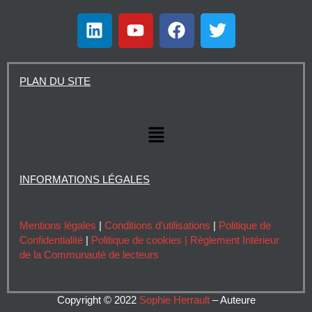
L
Y
F
T
i
o
a
w
n
u
c
i
k
t
e
t
PLAN DU SITE
e
u
b
t
d
b
o
e
i
e
o
r
Menu
n
k
INFORMATIONS LÉGALES
Mentions légales
|
Conditions d’utilisations
|
Politique de
Confidentialité
|
Politique de cookies |
Règlement Intérieur
de la Communauté de lecteurs
Copyright © 2022
Sophie Herrault
– Auteure