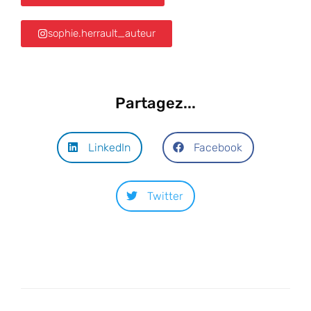
sophie.herrault_auteur
Partagez...
LinkedIn
Facebook
Twitter