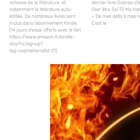
richesse de la littérature, et
dernier livre Graines d
notamment la littérature auto-
Oser être Soi T2 Ma tr
éditée. De nombreux livres sont
– De mes défis à mes r
inclus dans l’abonnement Kindle
C’est le
(14 jours d’essai offerts avec le lien
https://www.amazon.fr/kindle-
dbs/hz/signup?
tag=sophieherra0d-21)