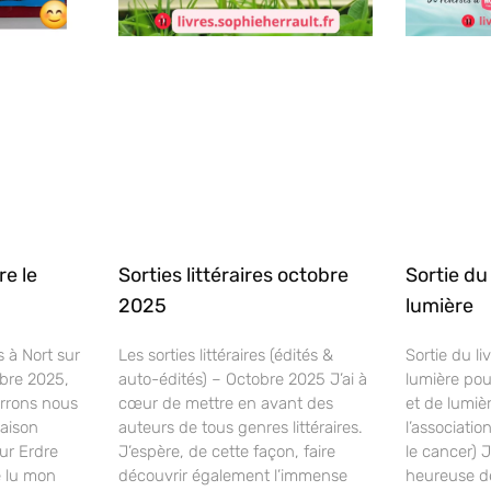
re le
Sorties littéraires octobre
Sortie du
2025
lumière
 à Nort sur
Les sorties littéraires (édités &
Sortie du li
bre 2025,
auto-édités) – Octobre 2025 J’ai à
lumière pou
urrons nous
cœur de mettre en avant des
et de lumiè
Maison
auteurs de tous genres littéraires.
l’associati
ur Erdre
J’espère, de cette façon, faire
le cancer) 
e lu mon
découvrir également l’immense
heureuse d