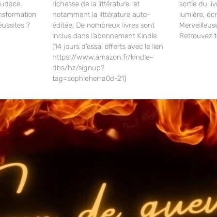
’audace,
richesse de la littérature, et
sortie du li
ansformation
notamment la littérature auto-
lumière, écr
éussites ?
éditée. De nombreux livres sont
Merveilleuse
inclus dans l’abonnement Kindle
Retrouvez t
(14 jours d’essai offerts avec le lien
https://www.amazon.fr/kindle-
dbs/hz/signup?
tag=sophieherra0d-21)