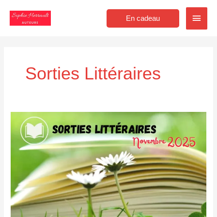
Aller
Men
au
En cadeau
contenu
princ
Sorties Littéraires
Sorties
littéraires
novembre
2025