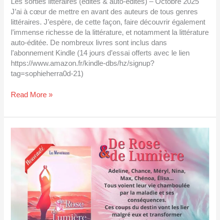
Les sorties littéraires (édités & auto-édités) – Octobre 2025
J’ai à cœur de mettre en avant des auteurs de tous genres
littéraires. J’espère, de cette façon, faire découvrir également
l’immense richesse de la littérature, et notamment la littérature
auto-éditée. De nombreux livres sont inclus dans
l’abonnement Kindle (14 jours d’essai offerts avec le lien
https://www.amazon.fr/kindle-dbs/hz/signup?
tag=sophieherra0d-21)
Read More »
Sortie
du
livre
De
rose
et
de
lumière