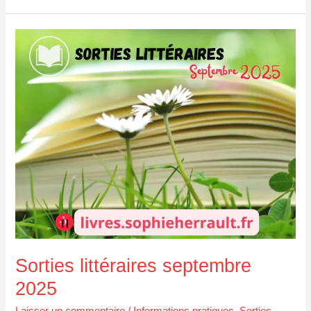
Sorties
littéraires
septembre
2025
Sorties littéraires septembre
2025
Laisser un commentaire
/
Informations pratiques
,
Sorties