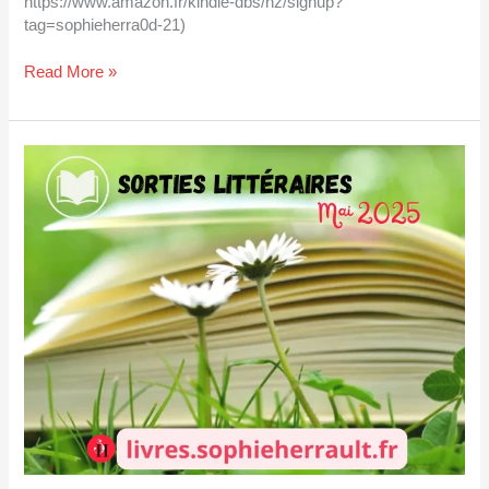
https://www.amazon.fr/kindle-dbs/hz/signup?
tag=sophieherra0d-21)
Read More »
Sorties
littéraires
mai
2025