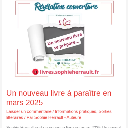
nouveau
livre
à
paraître
en
mars
2025
Un nouveau livre à paraître en
mars 2025
Laisser un commentaire
/
Informations pratiques
,
Sorties
littéraires
/ Par
Sophie Herrault - Auteure
Sophie Herault sort un nouveau livre en mars 2025 Un nouvel