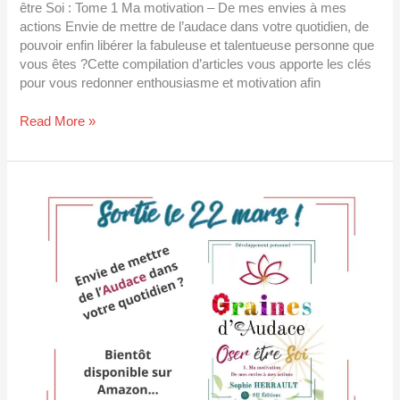
être Soi : Tome 1 Ma motivation – De mes envies à mes
actions Envie de mettre de l’audace dans votre quotidien, de
pouvoir enfin libérer la fabuleuse et talentueuse personne que
vous êtes ?Cette compilation d’articles vous apporte les clés
pour vous redonner enthousiasme et motivation afin
Read More »
La
couverture
de
mon
livre
à
paraître
en
mars
2025