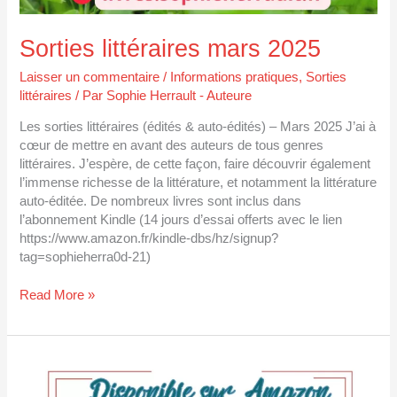
Sorties littéraires mars 2025
Laisser un commentaire
/
Informations pratiques
,
Sorties
littéraires
/ Par
Sophie Herrault - Auteure
Les sorties littéraires (édités & auto-édités) – Mars 2025 J’ai à
cœur de mettre en avant des auteurs de tous genres
littéraires. J’espère, de cette façon, faire découvrir également
l’immense richesse de la littérature, et notamment la littérature
auto-éditée. De nombreux livres sont inclus dans
l’abonnement Kindle (14 jours d’essai offerts avec le lien
https://www.amazon.fr/kindle-dbs/hz/signup?
tag=sophieherra0d-21)
Read More »
Graines
d’audace