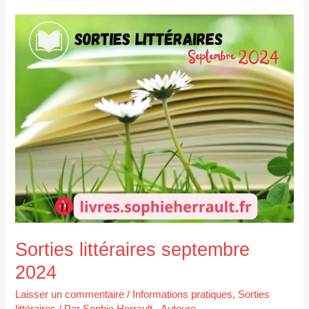
Sorties
littéraires
septembre
2024
Sorties littéraires septembre
2024
Laisser un commentaire
/
Informations pratiques
,
Sorties
littéraires
/ Par
Sophie Herrault - Auteure