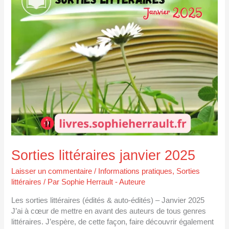
janvier
2025
Sorties littéraires janvier 2025
Laisser un commentaire
/
Informations pratiques
,
Sorties
littéraires
/ Par
Sophie Herrault - Auteure
Les sorties littéraires (édités & auto-édités) – Janvier 2025
J’ai à cœur de mettre en avant des auteurs de tous genres
littéraires. J’espère, de cette façon, faire découvrir également