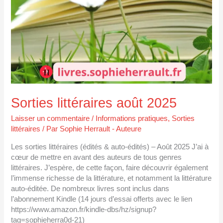
Sorties littéraires août 2025
Laisser un commentaire
/
Informations pratiques
,
Sorties
littéraires
/ Par
Sophie Herrault - Auteure
Les sorties littéraires (édités & auto-édités) – Août 2025 J’ai à
cœur de mettre en avant des auteurs de tous genres
littéraires. J’espère, de cette façon, faire découvrir également
l’immense richesse de la littérature, et notamment la littérature
auto-éditée. De nombreux livres sont inclus dans
l’abonnement Kindle (14 jours d’essai offerts avec le lien
https://www.amazon.fr/kindle-dbs/hz/signup?
tag=sophieherra0d-21)