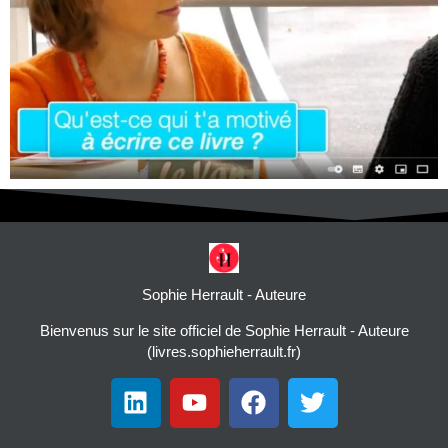
Sophie Herrault - Auteure
Bienvenus sur le site officiel de Sophie Herrault - Auteure
(livres.sophieherrault.fr)
L
Y
F
T
i
o
a
w
n
u
c
i