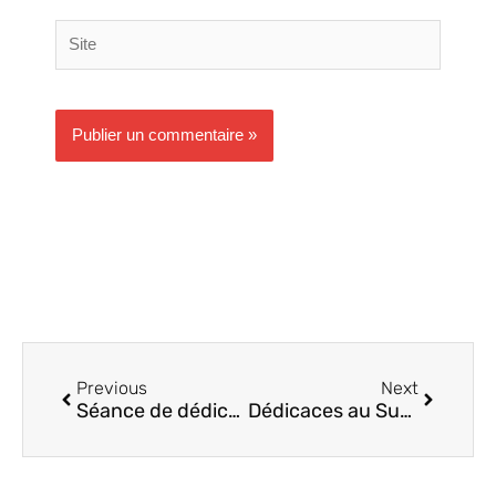
Site
Précédent
Suivant
Previous
Next
Séance de dédicaces chez le Vinotier
Dédicaces au Super U de Treillières