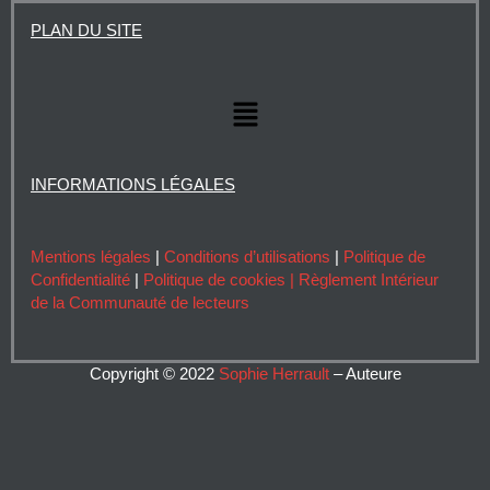
k
t
e
t
PLAN DU SITE
e
u
b
t
d
b
o
e
i
e
o
r
Menu
n
k
INFORMATIONS LÉGALES
Mentions légales
|
Conditions d’utilisations
|
Politique de
Confidentialité
|
Politique de cookies |
Règlement Intérieur
de la Communauté de lecteurs
Copyright © 2022
Sophie Herrault
– Auteure