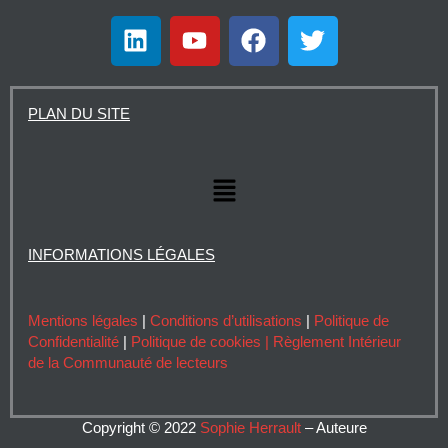
L
Y
F
T
i
o
a
w
n
u
c
i
k
t
e
t
PLAN DU SITE
e
u
b
t
d
b
o
e
i
e
o
r
Menu
n
k
INFORMATIONS LÉGALES
Mentions légales
|
Conditions d’utilisations
|
Politique de
Confidentialité
|
Politique de cookies |
Règlement Intérieur
de la Communauté de lecteurs
Copyright © 2022
Sophie Herrault
– Auteure