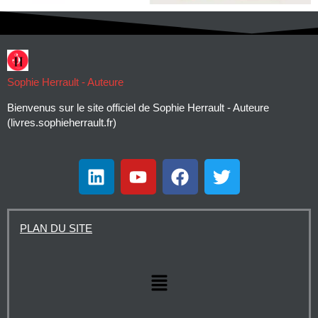
Sophie Herrault - Auteure
Bienvenus sur le site officiel de Sophie Herrault - Auteure
(livres.sophieherrault.fr)
L
Y
F
T
i
o
a
w
n
u
c
i
k
t
e
t
PLAN DU SITE
e
u
b
t
d
b
o
e
i
e
o
r
Menu
n
k