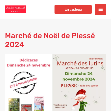
Aller
Men
au
En cadeau
contenu
princ
Marché de Noël de Plessé
2024