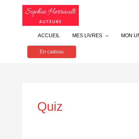
Aller
au
contenu
ACCUEIL
MES LIVRES
MON U
En cadeau
Quiz