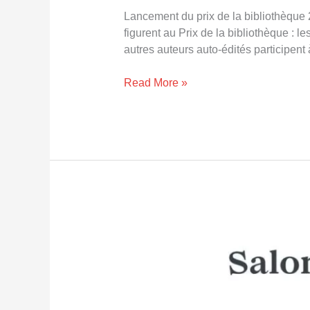
Lancement du prix de la bibliothèque 
figurent au Prix de la bibliothèque : l
autres auteurs auto-édités participent
Read More »
Quiz
sur
le
salon
du
livre