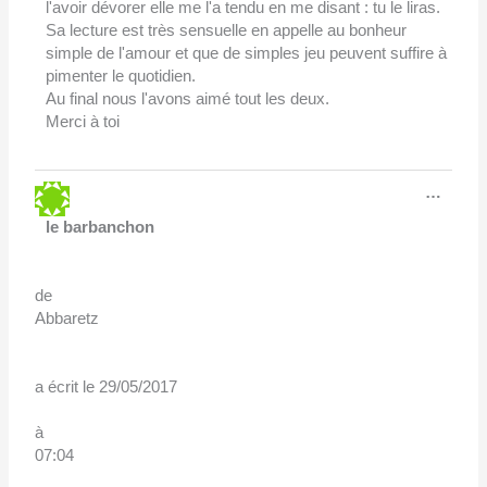
l'avoir dévorer elle me l'a tendu en me disant : tu le liras.
Sa lecture est très sensuelle en appelle au bonheur
simple de l'amour et que de simples jeu peuvent suffire à
pimenter le quotidien.
Au final nous l'avons aimé tout les deux.
Merci à toi
Ouvri
…
cette
boîte
le barbanchon
méta.
de
Abbaretz
a écrit le
29/05/2017
à
07:04