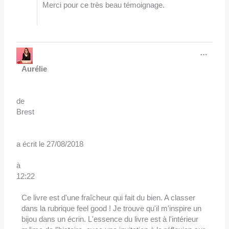
Merci pour ce très beau témoignage.
Ouvri
…
cette
boîte
Aurélie
méta.
de
Brest
a écrit le
27/08/2018
à
12:22
Ce livre est d'une fraîcheur qui fait du bien. A classer
dans la rubrique feel good ! Je trouve qu'il m'inspire un
bijou dans un écrin. L'essence du livre est à l'intérieur