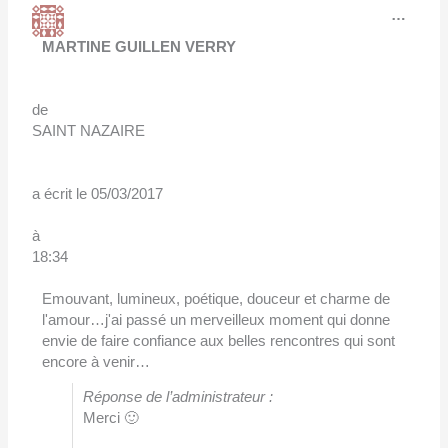
Ouvri
…
cette
boîte
MARTINE GUILLEN VERRY
méta.
de
SAINT NAZAIRE
a écrit le
05/03/2017
à
18:34
Emouvant, lumineux, poétique, douceur et charme de
l'amour…j'ai passé un merveilleux moment qui donne
envie de faire confiance aux belles rencontres qui sont
encore à venir…
Réponse de l’administrateur :
Merci 🙂