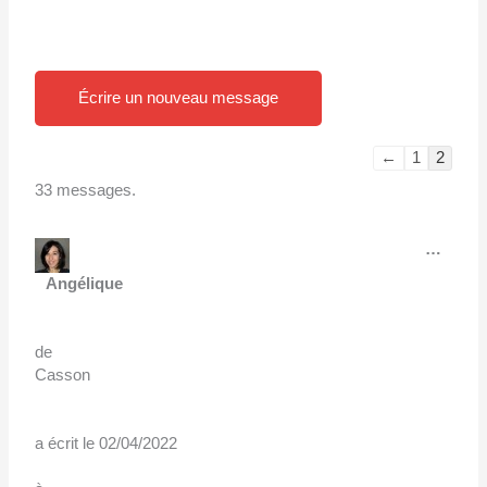
Navigation
Navigation
dans
dans
la
la
liste
liste
←
1
2
du
du
33 messages.
livre
livre
d’or
d’or
Ouvri
…
cette
boîte
Angélique
méta.
de
Casson
a écrit le
02/04/2022