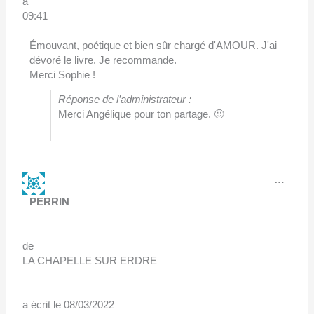
à
09:41
Émouvant, poétique et bien sûr chargé d'AMOUR. J'ai
dévoré le livre. Je recommande.
Merci Sophie !
Réponse de l’administrateur :
Merci Angélique pour ton partage. 🙂
Ouvri
…
cette
boîte
PERRIN
méta.
de
LA CHAPELLE SUR ERDRE
a écrit le
08/03/2022