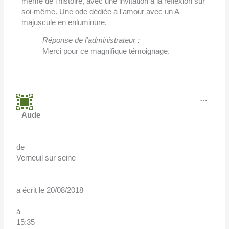
même de l'histoire, avec une invitation à la réflexion sur
soi-même. Une ode dédiée à l'amour avec un A
majuscule en enluminure.
Réponse de l’administrateur :
Merci pour ce magnifique témoignage.
Ouvri
…
cette
boîte
Aude
méta.
de
Verneuil sur seine
a écrit le
20/08/2018
à
15:35