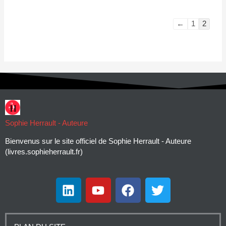
←
1
2
Sophie Herrault - Auteure
Bienvenus sur le site officiel de Sophie Herrault - Auteure
(livres.sophieherrault.fr)
L
Y
F
T
i
o
a
w
n
u
c
i
k
t
e
t