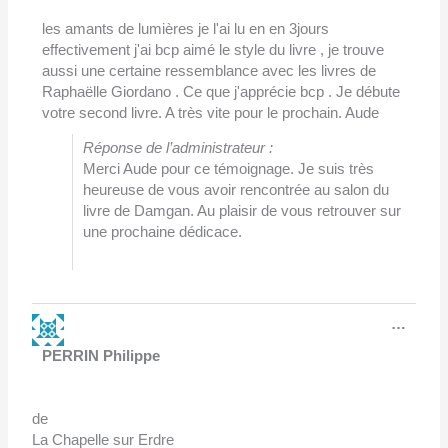
les amants de lumières je l'ai lu en en 3jours
effectivement j'ai bcp aimé le style du livre , je trouve
aussi une certaine ressemblance avec les livres de
Raphaëlle Giordano . Ce que j'apprécie bcp . Je débute
votre second livre. A très vite pour le prochain. Aude
Réponse de l’administrateur :
Merci Aude pour ce témoignage. Je suis très
heureuse de vous avoir rencontrée au salon du
livre de Damgan. Au plaisir de vous retrouver sur
une prochaine dédicace.
Ouvri
…
cette
boîte
PERRIN Philippe
méta.
de
La Chapelle sur Erdre