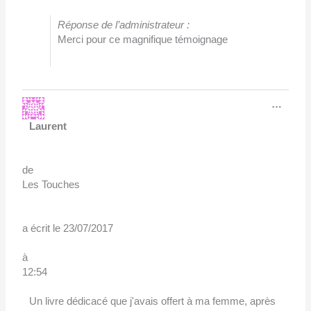
Réponse de l’administrateur :
Merci pour ce magnifique témoignage
Ouvri
…
cette
boîte
Laurent
méta.
de
Les Touches
a écrit le
23/07/2017
à
12:54
Un livre dédicacé que j'avais offert à ma femme, après