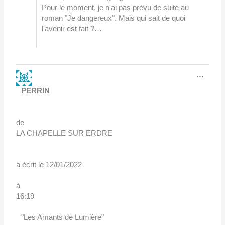
Pour le moment, je n'ai pas prévu de suite au
roman "Je dangereux". Mais qui sait de quoi
l'avenir est fait ?…
Ouvri
…
cette
boîte
PERRIN
méta.
de
LA CHAPELLE SUR ERDRE
a écrit le
12/01/2022
à
16:19
"Les Amants de Lumière"