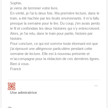
Sophie,
je viens de terminer votre livre.
En vérité, je l’ai lu deux fois. Ma première lecture, dans le
train, a été hachée par les bruits environnants. Il m’a fallu
presque la semaine pour le lire. Du coup, j’en avais perdu
le fil et confondais les deux histoires qui s’y entrecroisent.
Alors, je l’ai relu, dans le train pour partie, histoire par
histoire.
Pour conclure, ce qui est somme toute étonnant est que
j’ai éprouvé une allégresse particulière pendant cette
semaine de lecture. Elle est à nouveau présente et
m’accompagne pour la rédaction de ces dernières lignes.
Bien à vous.
Franck
Ouvri
…
cette
boîte
Une admiratrice
méta.
de