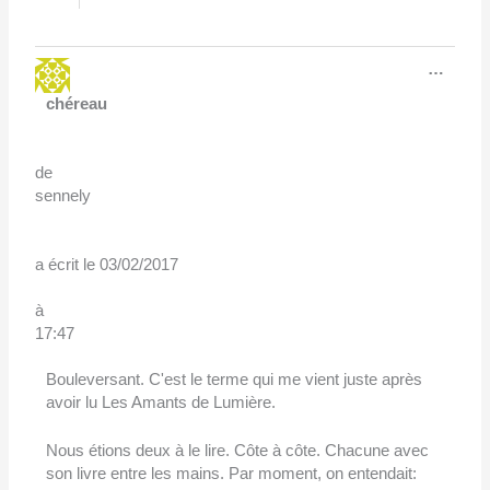
Ouvri
…
cette
boîte
chéreau
méta.
de
sennely
a écrit le
03/02/2017
à
17:47
Bouleversant. C'est le terme qui me vient juste après
avoir lu Les Amants de Lumière.
Nous étions deux à le lire. Côte à côte. Chacune avec
son livre entre les mains. Par moment, on entendait: