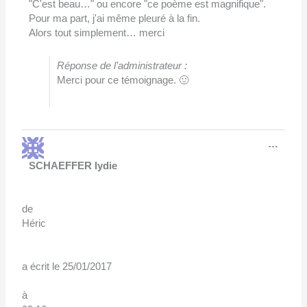
"C'est beau…" ou encore "ce poème est magnifique".
Pour ma part, j'ai même pleuré à la fin.
Alors tout simplement… merci
Réponse de l’administrateur :
Merci pour ce témoignage. 🙂
Ouvri
…
cette
boîte
SCHAEFFER lydie
méta.
de
Héric
a écrit le
25/01/2017
à