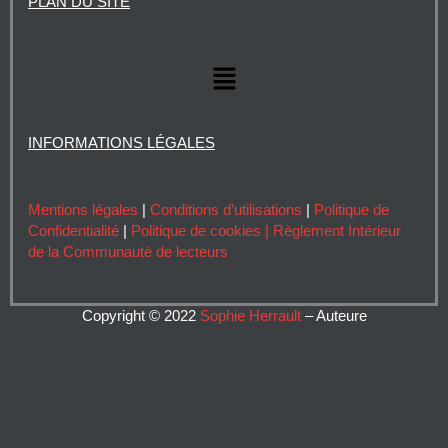
PLAN DU SITE
e
u
b
t
d
b
o
e
i
e
o
r
Menu
n
k
INFORMATIONS LÉGALES
Mentions légales
|
Conditions d’utilisations
|
Politique de
Confidentialité
|
Politique de cookies |
Règlement Intérieur
de la Communauté de lecteurs
Copyright © 2022
Sophie Herrault
– Auteure