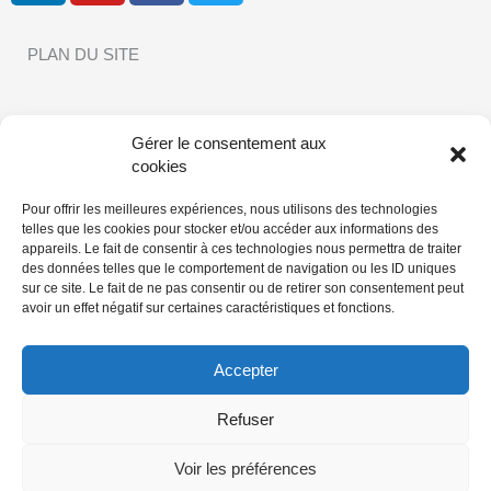
PLAN DU SITE
Gérer le consentement aux
cookies
INFORMATIONS LÉGALES
Pour offrir les meilleures expériences, nous utilisons des technologies
telles que les cookies pour stocker et/ou accéder aux informations des
appareils. Le fait de consentir à ces technologies nous permettra de traiter
des données telles que le comportement de navigation ou les ID uniques
Mentions légales
|
Conditions d’utilisations
|
Politique de
sur ce site. Le fait de ne pas consentir ou de retirer son consentement peut
Confidentialité
|
Politique de cookies |
Règlement Intérieur de
avoir un effet négatif sur certaines caractéristiques et fonctions.
la Communauté de lecteurs
Accepter
Copyright © 2022
Sophie Herrault
– Auteure
Refuser
Voir les préférences