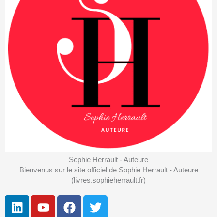
Sophie Herrault - Auteure
Bienvenus sur le site officiel de Sophie Herrault - Auteure
(livres.sophieherrault.fr)